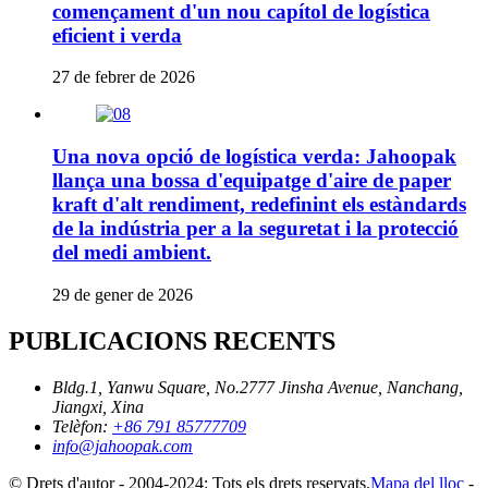
començament d'un nou capítol de logística
eficient i verda
27 de febrer de 2026
Una nova opció de logística verda: Jahoopak
llança una bossa d'equipatge d'aire de paper
kraft d'alt rendiment, redefinint els estàndards
de la indústria per a la seguretat i la protecció
del medi ambient.
29 de gener de 2026
PUBLICACIONS RECENTS
Bldg.1, Yanwu Square, No.2777 Jinsha Avenue, Nanchang,
Jiangxi, Xina
Telèfon:
+86 791 85777709
info@jahoopak.com
© Drets d'autor - 2004-2024: Tots els drets reservats.
Mapa del lloc
-