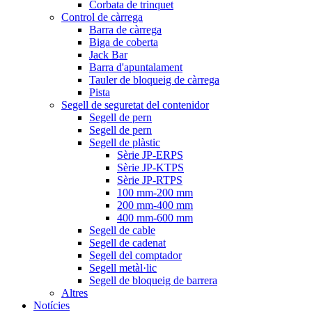
Corbata de trinquet
Control de càrrega
Barra de càrrega
Biga de coberta
Jack Bar
Barra d'apuntalament
Tauler de bloqueig de càrrega
Pista
Segell de seguretat del contenidor
Segell de pern
Segell de pern
Segell de plàstic
Sèrie JP-ERPS
Sèrie JP-KTPS
Sèrie JP-RTPS
100 mm-200 mm
200 mm-400 mm
400 mm-600 mm
Segell de cable
Segell de cadenat
Segell del comptador
Segell metàl·lic
Segell de bloqueig de barrera
Altres
Notícies