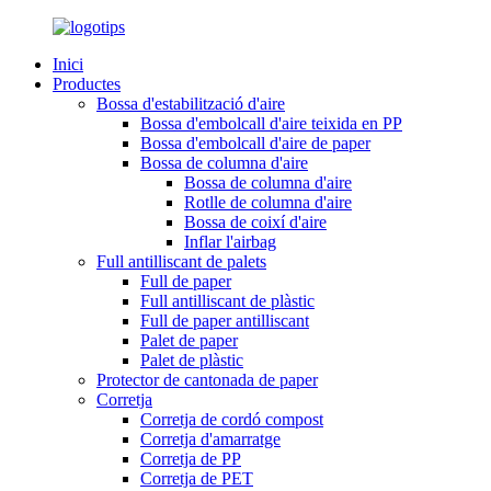
Inici
Productes
Bossa d'estabilització d'aire
Bossa d'embolcall d'aire teixida en PP
Bossa d'embolcall d'aire de paper
Bossa de columna d'aire
Bossa de columna d'aire
Rotlle de columna d'aire
Bossa de coixí d'aire
Inflar l'airbag
Full antilliscant de palets
Full de paper
Full antilliscant de plàstic
Full de paper antilliscant
Palet de paper
Palet de plàstic
Protector de cantonada de paper
Corretja
Corretja de cordó compost
Corretja d'amarratge
Corretja de PP
Corretja de PET