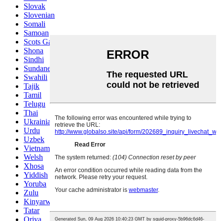
Slovak
Slovenian
Somali
Samoan
Scots Gaelic
Shona
Sindhi
Sundanese
Swahili
Tajik
Tamil
Telugu
Thai
Ukrainian
Urdu
Uzbek
Vietnamese
Welsh
Xhosa
Yiddish
Yoruba
Zulu
Kinyarwanda
Tatar
Oriya