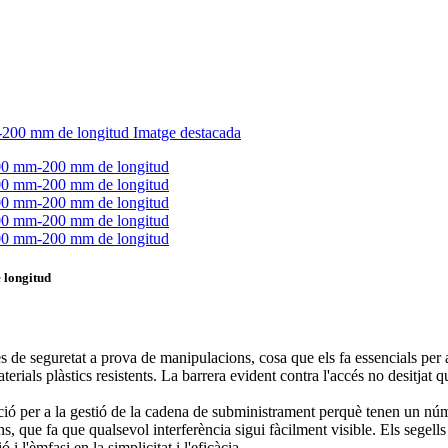
 longitud
s de seguretat a prova de manipulacions, cosa que els fa essencials per as
terials plàstics resistents. La barrera evident contra l'accés no desitjat 
tzació per a la gestió de la cadena de subministrament perquè tenen un núm
ns, que fa que qualsevol interferència sigui fàcilment visible. Els segell
 i l'èmfasi en la simplicitat i l'eficàcia.