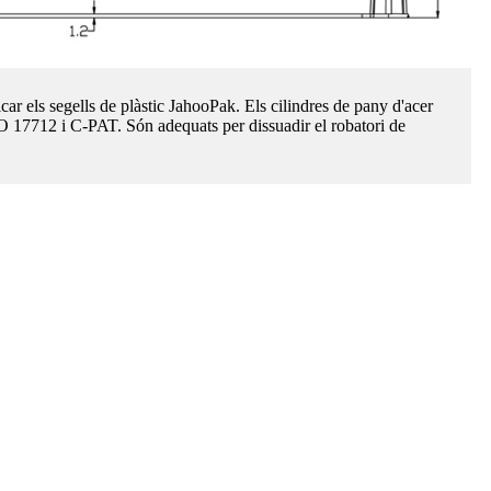
ricar els segells de plàstic JahooPak. Els cilindres de pany d'acer
ISO 17712 i C-PAT. Són adequats per dissuadir el robatori de