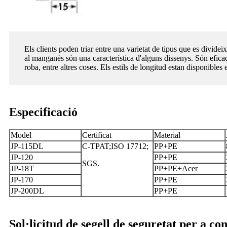
Els clients poden triar entre una varietat de tipus que es dividei
al manganès són una característica d'alguns dissenys. Són eficaç
roba, entre altres coses. Els estils de longitud estan disponibles
Especificació
Model
Certificat
Material
JP-115DL
C-TPAT;
ISO 17712;
PP+PE
JP-120
PP+PE
SGS.
JP-18T
PP+PE+Acer
JP-170
PP+PE
JP-200DL
PP+PE
Sol·licitud de segell de seguretat per a c