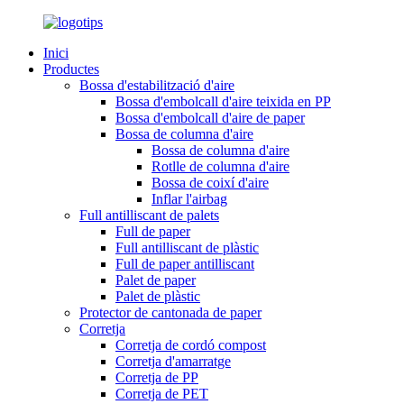
Inici
Productes
Bossa d'estabilització d'aire
Bossa d'embolcall d'aire teixida en PP
Bossa d'embolcall d'aire de paper
Bossa de columna d'aire
Bossa de columna d'aire
Rotlle de columna d'aire
Bossa de coixí d'aire
Inflar l'airbag
Full antilliscant de palets
Full de paper
Full antilliscant de plàstic
Full de paper antilliscant
Palet de paper
Palet de plàstic
Protector de cantonada de paper
Corretja
Corretja de cordó compost
Corretja d'amarratge
Corretja de PP
Corretja de PET