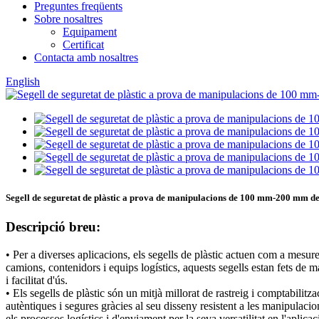
Preguntes freqüents
Sobre nosaltres
Equipament
Certificat
Contacta amb nosaltres
English
Segell de seguretat de plàstic a prova de manipulacions de 100 mm-200 mm de
Descripció breu:
• Per a diverses aplicacions, els segells de plàstic actuen com a mesure
camions, contenidors i equips logístics, aquests segells estan fets de ma
i facilitat d'ús.
• Els segells de plàstic són un mitjà millorat de rastreig i comptabili
autèntiques i segures gràcies al seu disseny resistent a les manipulacio
els processos logístics i d'enviament per la seva versatilitat en l'aplicació