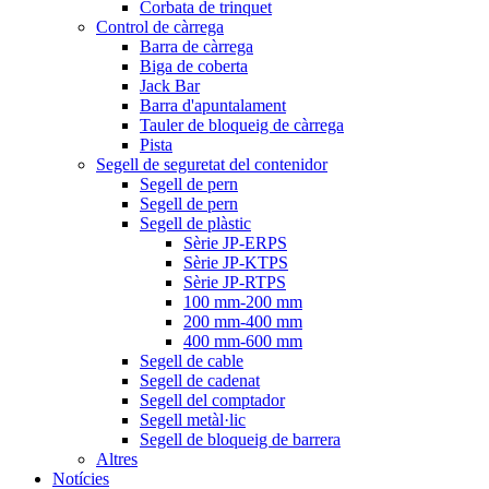
Corbata de trinquet
Control de càrrega
Barra de càrrega
Biga de coberta
Jack Bar
Barra d'apuntalament
Tauler de bloqueig de càrrega
Pista
Segell de seguretat del contenidor
Segell de pern
Segell de pern
Segell de plàstic
Sèrie JP-ERPS
Sèrie JP-KTPS
Sèrie JP-RTPS
100 mm-200 mm
200 mm-400 mm
400 mm-600 mm
Segell de cable
Segell de cadenat
Segell del comptador
Segell metàl·lic
Segell de bloqueig de barrera
Altres
Notícies