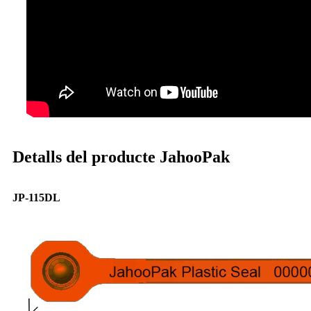
Detalls del producte JahooPak
JP-115DL