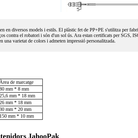
xen en diversos models i estils. El plàstic fet de PP+PE s'utilitza per fab
os contra el robatori i són d'un sol ús. Ara estan certificats per SGS, 
 en una varietat de colors i admeten impressió personalitzada.
Àrea de marcatge
80 mm * 8 mm
25,6 mm * 18 mm
26 mm * 18 mm
30 mm * 20 mm
150 mm * 10 mm
ontenidors JahooPak