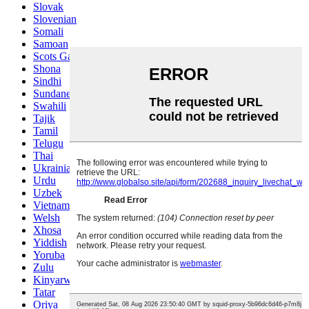
Slovak
Slovenian
Somali
Samoan
Scots Gaelic
Shona
Sindhi
Sundanese
Swahili
Tajik
Tamil
Telugu
Thai
Ukrainian
Urdu
Uzbek
Vietnamese
Welsh
Xhosa
Yiddish
Yoruba
Zulu
Kinyarwanda
Tatar
Oriya