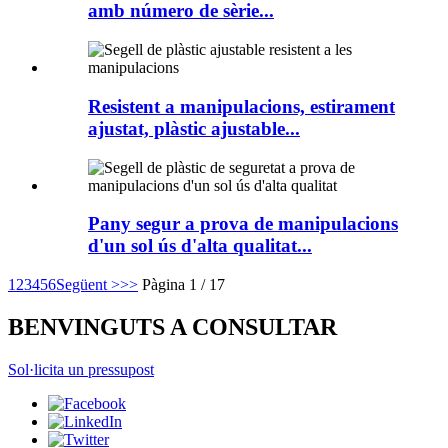
amb número de sèrie...
Resistent a manipulacions, estirament
ajustat, plàstic ajustable...
Pany segur a prova de manipulacions
d'un sol ús d'alta qualitat...
1
2
3
4
5
6
Següent >
>>
Pàgina 1 / 17
BENVINGUTS A CONSULTAR
Sol·licita un pressupost