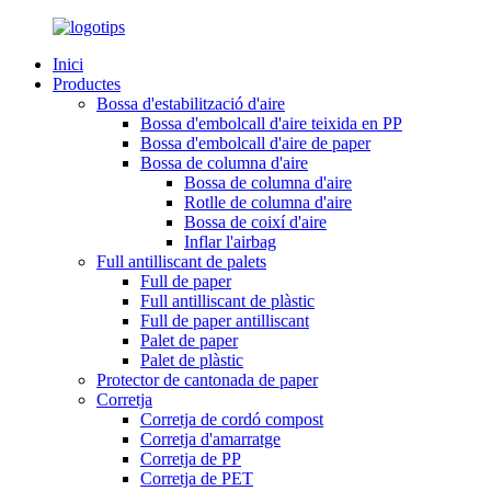
Inici
Productes
Bossa d'estabilització d'aire
Bossa d'embolcall d'aire teixida en PP
Bossa d'embolcall d'aire de paper
Bossa de columna d'aire
Bossa de columna d'aire
Rotlle de columna d'aire
Bossa de coixí d'aire
Inflar l'airbag
Full antilliscant de palets
Full de paper
Full antilliscant de plàstic
Full de paper antilliscant
Palet de paper
Palet de plàstic
Protector de cantonada de paper
Corretja
Corretja de cordó compost
Corretja d'amarratge
Corretja de PP
Corretja de PET