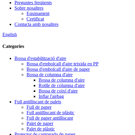
Preguntes freqüents
Sobre nosaltres
Equipament
Certificat
Contacta amb nosaltres
English
Categories
Bossa d'estabilització d'aire
Bossa d'embolcall d'aire teixida en PP
Bossa d'embolcall d'aire de paper
Bossa de columna d'aire
Bossa de columna d'aire
Rotlle de columna d'aire
Bossa de coixí d'aire
Inflar l'airbag
Full antilliscant de palets
Full de paper
Full antilliscant de plàstic
Full de paper antilliscant
Palet de paper
Palet de plàstic
Protector de cantonada de paper