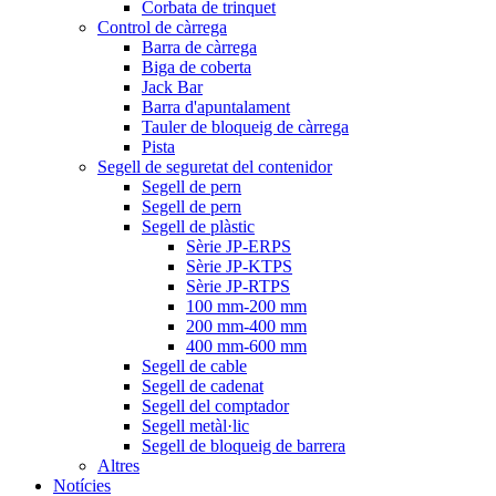
Corbata de trinquet
Control de càrrega
Barra de càrrega
Biga de coberta
Jack Bar
Barra d'apuntalament
Tauler de bloqueig de càrrega
Pista
Segell de seguretat del contenidor
Segell de pern
Segell de pern
Segell de plàstic
Sèrie JP-ERPS
Sèrie JP-KTPS
Sèrie JP-RTPS
100 mm-200 mm
200 mm-400 mm
400 mm-600 mm
Segell de cable
Segell de cadenat
Segell del comptador
Segell metàl·lic
Segell de bloqueig de barrera
Altres
Notícies