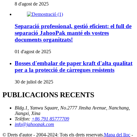
8 d'agost de 2025
Separació professional, gestió eficient: el full de
separació JahooPak manté els vostres
documents organitzats!
01 d'agost de 2025
Bosses d'embalar de paper kraft d'alta qualitat
per a la protecció de càrregues resistents
30 de juliol de 2025
PUBLICACIONS RECENTS
Bldg.1, Yanwu Square, No.2777 Jinsha Avenue, Nanchang,
Jiangxi, Xina
Telèfon:
+86 791 85777709
info@jahoopak.com
© Drets d'autor - 2004-2024: Tots els drets reservats.
Mapa del lloc
-