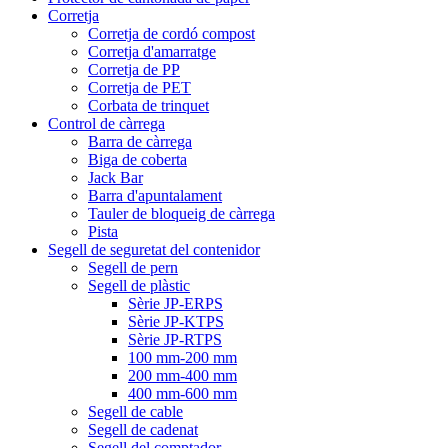
Corretja
Corretja de cordó compost
Corretja d'amarratge
Corretja de PP
Corretja de PET
Corbata de trinquet
Control de càrrega
Barra de càrrega
Biga de coberta
Jack Bar
Barra d'apuntalament
Tauler de bloqueig de càrrega
Pista
Segell de seguretat del contenidor
Segell de pern
Segell de plàstic
Sèrie JP-ERPS
Sèrie JP-KTPS
Sèrie JP-RTPS
100 mm-200 mm
200 mm-400 mm
400 mm-600 mm
Segell de cable
Segell de cadenat
Segell del comptador