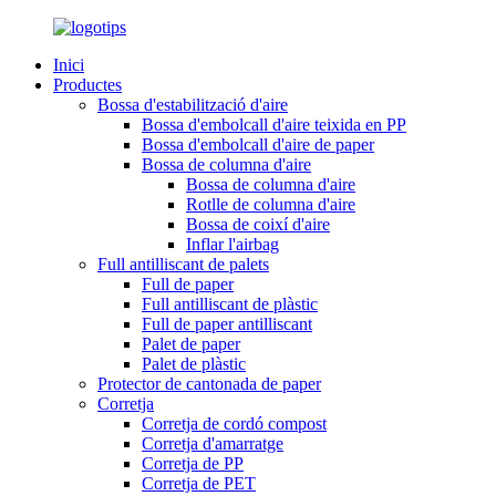
Inici
Productes
Bossa d'estabilització d'aire
Bossa d'embolcall d'aire teixida en PP
Bossa d'embolcall d'aire de paper
Bossa de columna d'aire
Bossa de columna d'aire
Rotlle de columna d'aire
Bossa de coixí d'aire
Inflar l'airbag
Full antilliscant de palets
Full de paper
Full antilliscant de plàstic
Full de paper antilliscant
Palet de paper
Palet de plàstic
Protector de cantonada de paper
Corretja
Corretja de cordó compost
Corretja d'amarratge
Corretja de PP
Corretja de PET