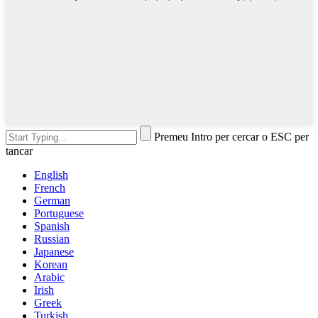
Premeu Intro per cercar o ESC per
tancar
English
French
German
Portuguese
Spanish
Russian
Japanese
Korean
Arabic
Irish
Greek
Turkish