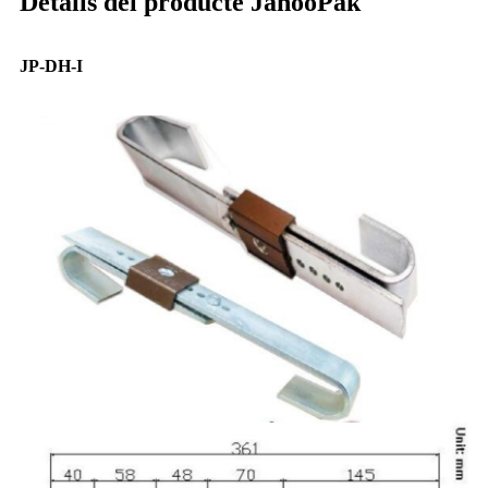
Detalls del producte JahooPak
JP-DH-I