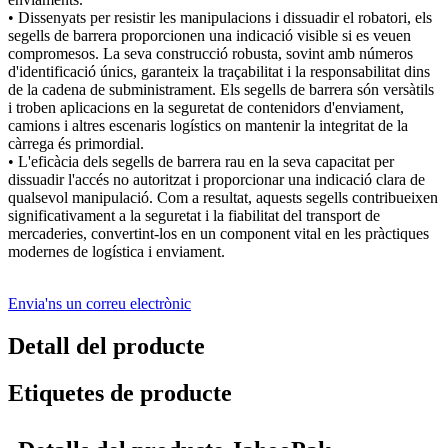
• Dissenyats per resistir les manipulacions i dissuadir el robatori, els
segells de barrera proporcionen una indicació visible si es veuen
compromesos. La seva construcció robusta, sovint amb números
d'identificació únics, garanteix la traçabilitat i la responsabilitat dins
de la cadena de subministrament. Els segells de barrera són versàtils
i troben aplicacions en la seguretat de contenidors d'enviament,
camions i altres escenaris logístics on mantenir la integritat de la
càrrega és primordial.
• L'eficàcia dels segells de barrera rau en la seva capacitat per
dissuadir l'accés no autoritzat i proporcionar una indicació clara de
qualsevol manipulació. Com a resultat, aquests segells contribueixen
significativament a la seguretat i la fiabilitat del transport de
mercaderies, convertint-los en un component vital en les pràctiques
modernes de logística i enviament.
Envia'ns un correu electrònic
Detall del producte
Etiquetes de producte