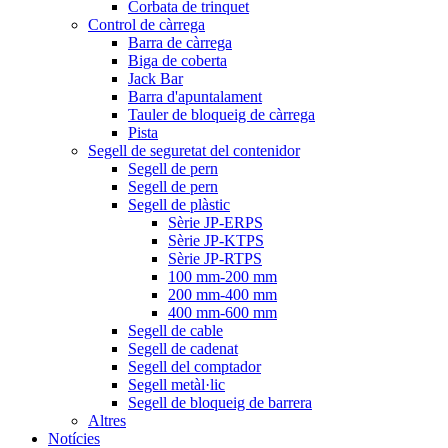
Corbata de trinquet
Control de càrrega
Barra de càrrega
Biga de coberta
Jack Bar
Barra d'apuntalament
Tauler de bloqueig de càrrega
Pista
Segell de seguretat del contenidor
Segell de pern
Segell de pern
Segell de plàstic
Sèrie JP-ERPS
Sèrie JP-KTPS
Sèrie JP-RTPS
100 mm-200 mm
200 mm-400 mm
400 mm-600 mm
Segell de cable
Segell de cadenat
Segell del comptador
Segell metàl·lic
Segell de bloqueig de barrera
Altres
Notícies