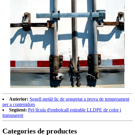
Anterior:
Segell metàl·lic de seguretat a prova de temperament
per a contenidors
Següent:
Pel·lícula d'embolcall estirable LLDPE de color i
transparent
Categories de productes