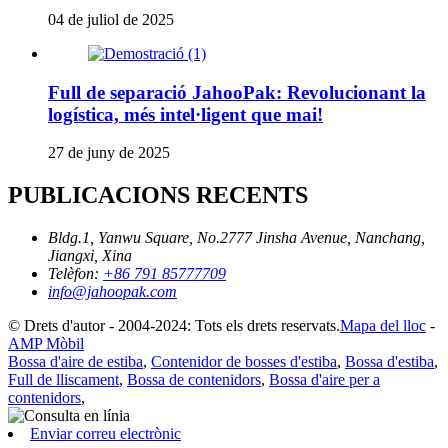
04 de juliol de 2025
Full de separació JahooPak: Revolucionant la
logística, més intel·ligent que mai!
27 de juny de 2025
PUBLICACIONS RECENTS
Bldg.1, Yanwu Square, No.2777 Jinsha Avenue, Nanchang,
Jiangxi, Xina
Telèfon:
+86 791 85777709
info@jahoopak.com
© Drets d'autor - 2004-2024: Tots els drets reservats.
Mapa del lloc
-
AMP Mòbil
Bossa d'aire de estiba
,
Contenidor de bosses d'estiba
,
Bossa d'estiba
,
Full de lliscament
,
Bossa de contenidors
,
Bossa d'aire per a
contenidors
,
Enviar correu electrònic