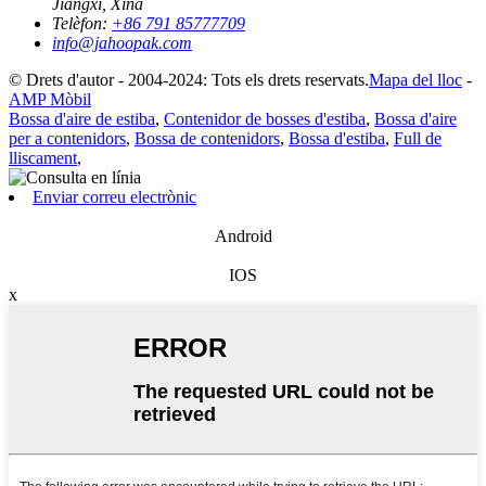
Jiangxi, Xina
Telèfon:
+86 791 85777709
info@jahoopak.com
© Drets d'autor - 2004-2024: Tots els drets reservats.
Mapa del lloc
-
AMP Mòbil
Bossa d'aire de estiba
,
Contenidor de bosses d'estiba
,
Bossa d'aire
per a contenidors
,
Bossa de contenidors
,
Bossa d'estiba
,
Full de
lliscament
,
Enviar correu electrònic
Android
IOS
x