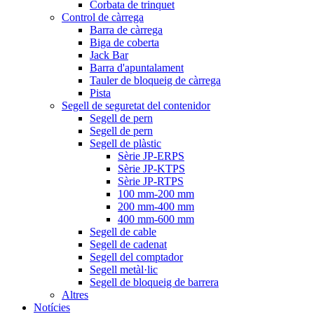
Corbata de trinquet
Control de càrrega
Barra de càrrega
Biga de coberta
Jack Bar
Barra d'apuntalament
Tauler de bloqueig de càrrega
Pista
Segell de seguretat del contenidor
Segell de pern
Segell de pern
Segell de plàstic
Sèrie JP-ERPS
Sèrie JP-KTPS
Sèrie JP-RTPS
100 mm-200 mm
200 mm-400 mm
400 mm-600 mm
Segell de cable
Segell de cadenat
Segell del comptador
Segell metàl·lic
Segell de bloqueig de barrera
Altres
Notícies