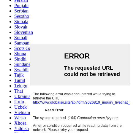
Persian
Punjabi
Serbian
Sesotho
Sinhala
Slovak
Slovenian
Somali
Samoan
Scots Gaelic
Shona
Sindhi
Sundanese
Swahili
Tajik
Tamil
Telugu
Thai
Ukrainian
Urdu
Uzbek
Vietnamese
Welsh
Xhosa
Yiddish