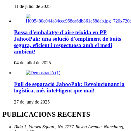
11 de juliol de 2025
Bossa d'embalatge d'aire teixida en PP
JahooPak: una solució d'ompliment de buits
segura, eficient i respectuosa amb el medi
ambient!
04 de juliol de 2025
Full de separació JahooPak: Revolucionant la
logística, més intel·ligent que mai!
27 de juny de 2025
PUBLICACIONS RECENTS
Bldg.1, Yanwu Square, No.2777 Jinsha Avenue, Nanchang,