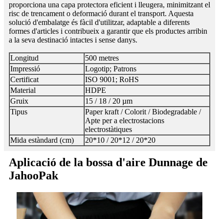
proporciona una capa protectora eficient i lleugera, minimitzant el
risc de trencament o deformació durant el transport. Aquesta
solució d'embalatge és fàcil d'utilitzar, adaptable a diferents
formes d'articles i contribueix a garantir que els productes arribin
a la seva destinació intactes i sense danys.
Longitud
500 metres
Impressió
Logotip; Patrons
Certificat
ISO 9001; RoHS
Material
HDPE
Gruix
15 / 18 / 20 µm
Tipus
Paper kraft / Colorit / Biodegradable /
Apte per a electrostacions
electrostàtiques
Mida estàndard (cm)
20*10 / 20*12 / 20*20
Aplicació de la bossa d'aire Dunnage de
JahooPak