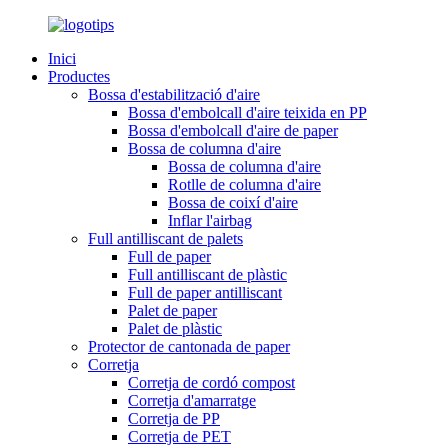
Inici
Productes
Bossa d'estabilització d'aire
Bossa d'embolcall d'aire teixida en PP
Bossa d'embolcall d'aire de paper
Bossa de columna d'aire
Bossa de columna d'aire
Rotlle de columna d'aire
Bossa de coixí d'aire
Inflar l'airbag
Full antilliscant de palets
Full de paper
Full antilliscant de plàstic
Full de paper antilliscant
Palet de paper
Palet de plàstic
Protector de cantonada de paper
Corretja
Corretja de cordó compost
Corretja d'amarratge
Corretja de PP
Corretja de PET