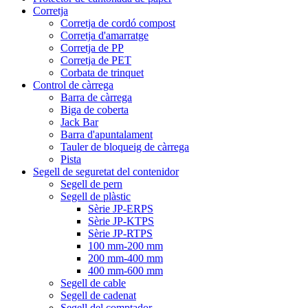
Corretja
Corretja de cordó compost
Corretja d'amarratge
Corretja de PP
Corretja de PET
Corbata de trinquet
Control de càrrega
Barra de càrrega
Biga de coberta
Jack Bar
Barra d'apuntalament
Tauler de bloqueig de càrrega
Pista
Segell de seguretat del contenidor
Segell de pern
Segell de plàstic
Sèrie JP-ERPS
Sèrie JP-KTPS
Sèrie JP-RTPS
100 mm-200 mm
200 mm-400 mm
400 mm-600 mm
Segell de cable
Segell de cadenat
Segell del comptador