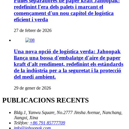
Fulles separadores de paper kraft Jahoopak:
redefinint l'era dels palets i marcant el
començament d'un nou capítol de logística
eficient i verda
27 de febrer de 2026
Una nova opció de logística verda: Jahoopak
llança una bossa d'embalatge d'aire de paper
kraft d'alt rendiment, redefinint els estàndards
de la indústria per a la seguretat i la protecció
del medi ambient.
29 de gener de 2026
PUBLICACIONS RECENTS
Bldg.1, Yanwu Square, No.2777 Jinsha Avenue, Nanchang,
Jiangxi, Xina
Telèfon:
+86 791 85777709
info@jahoopak.com