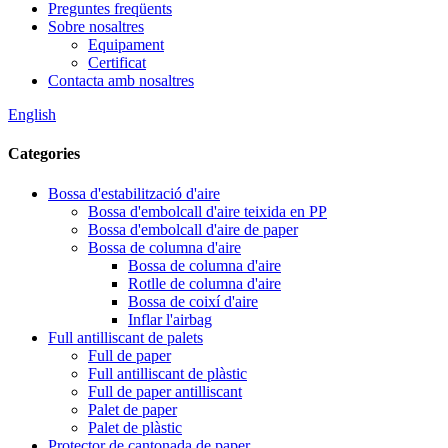
Preguntes freqüents
Sobre nosaltres
Equipament
Certificat
Contacta amb nosaltres
English
Categories
Bossa d'estabilització d'aire
Bossa d'embolcall d'aire teixida en PP
Bossa d'embolcall d'aire de paper
Bossa de columna d'aire
Bossa de columna d'aire
Rotlle de columna d'aire
Bossa de coixí d'aire
Inflar l'airbag
Full antilliscant de palets
Full de paper
Full antilliscant de plàstic
Full de paper antilliscant
Palet de paper
Palet de plàstic
Protector de cantonada de paper