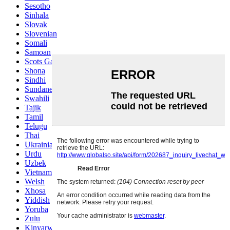
Sesotho
Sinhala
Slovak
Slovenian
Somali
Samoan
Scots Gaelic
Shona
Sindhi
Sundanese
Swahili
Tajik
Tamil
Telugu
Thai
Ukrainian
Urdu
Uzbek
Vietnamese
Welsh
Xhosa
Yiddish
Yoruba
Zulu
Kinyarwanda