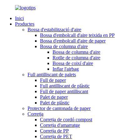
Inici
Productes
Bossa d'estabilització d'aire
Bossa d'embolcall d'aire teixida en PP
Bossa d'embolcall d'aire de paper
Bossa de columna d'aire
Bossa de columna d'aire
Rotlle de columna d'aire
Bossa de coixí d'aire
Inflar l'airbag
Full antilliscant de palets
Full de paper
Full antilliscant de plàstic
Full de paper antilliscant
Palet de paper
Palet de plàstic
Protector de cantonada de paper
Corretja
Corretja de cordó compost
Corretja d'amarratge
Corretja de PP
Corretja de PET