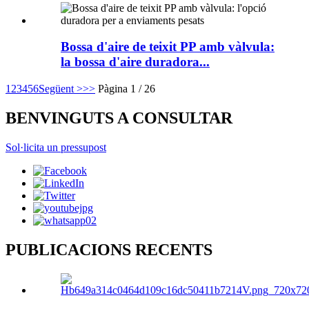
Bossa d'aire de teixit PP amb vàlvula:
la bossa d'aire duradora...
1
2
3
4
5
6
Següent >
>>
Pàgina 1 / 26
BENVINGUTS A CONSULTAR
Sol·licita un pressupost
PUBLICACIONS RECENTS