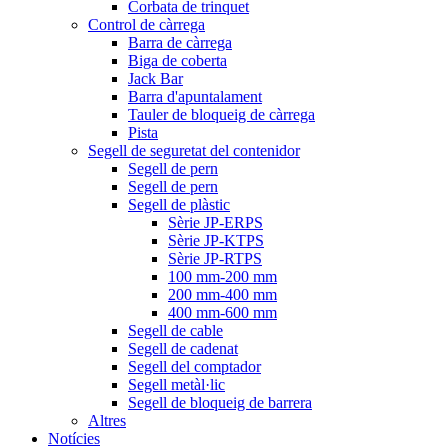
Corbata de trinquet
Control de càrrega
Barra de càrrega
Biga de coberta
Jack Bar
Barra d'apuntalament
Tauler de bloqueig de càrrega
Pista
Segell de seguretat del contenidor
Segell de pern
Segell de pern
Segell de plàstic
Sèrie JP-ERPS
Sèrie JP-KTPS
Sèrie JP-RTPS
100 mm-200 mm
200 mm-400 mm
400 mm-600 mm
Segell de cable
Segell de cadenat
Segell del comptador
Segell metàl·lic
Segell de bloqueig de barrera
Altres
Notícies