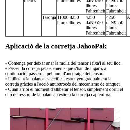
metres
lliures
lliures
daN
6740
daN
6750
lliures
lliures
Fahrenheit
Fahrenheit
Taronja
11000
8250
4250
4250
A
lliures
lliures
daN
9550
daN
9550
lliures
lliures
Fahrenheit
Fahrenheit
Aplicació de la corretja JahooPak
• Comença per deixar anar la molla del tensor i fixa'l al seu lloc.
• Passeu la corretja pels elements que s'han de lligar i, a
continuació, passeu-la pel punt d'ancoratge del tensor.
• Utilitzant la palanca específica, estrenyeu gradualment la
corretja gràcies a l'acció antiretrocés del mecanisme de trinquet.
• Quan arribi el moment d'alliberar el tensor, simplement obriu el
clip de ressort de la palanca i estireu la corretja cap enfora.