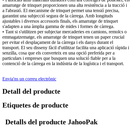
amarratge de trinquet proporcionen una alta resistència a la tracció i
a l'abrasió. El mecanisme de trinquet permet una tensió precisa,
garantint una subjecció segura de la càrrega. Amb longituds
ajustables i diversos accessoris finals, els amarratge de trinquet
s'adapten a una àmplia gamma de mides i formes de càrrega.
• Tant si s'utilitzen per subjectar mercaderies en camions, remolcs o
emmagatzematge, els amarratge de trinquet tenen un paper crucial
per evitar el desplaçament de la càrrega i els danys durant el
transport. El seu disseny fàcil d'utilitzar facilita una aplicació ràpida i
senzilla, cosa que els converteix en una opció preferida per a
particulars i empreses que busquen una solució fiable per a la
contenció de la càrrega en la indústria de la logística i el transport.
Envia'ns un correu electrònic
Detall del producte
Etiquetes de producte
Detalls del producte JahooPak