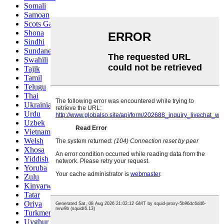
Somali
Samoan
Scots Gaelic
Shona
Sindhi
Sundanese
Swahili
Tajik
Tamil
Telugu
Thai
Ukrainian
Urdu
Uzbek
Vietnamese
Welsh
Xhosa
Yiddish
Yoruba
Zulu
Kinyarwanda
Tatar
Oriya
Turkmen
Uyghur