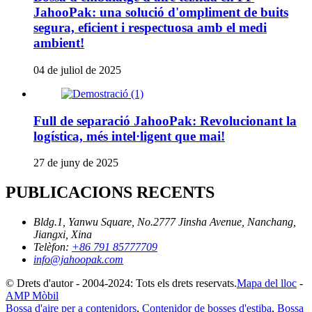
JahooPak: una solució d'ompliment de buits
segura, eficient i respectuosa amb el medi
ambient!
04 de juliol de 2025
Full de separació JahooPak: Revolucionant la
logística, més intel·ligent que mai!
27 de juny de 2025
PUBLICACIONS RECENTS
Bldg.1, Yanwu Square, No.2777 Jinsha Avenue, Nanchang,
Jiangxi, Xina
Telèfon:
+86 791 85777709
info@jahoopak.com
© Drets d'autor - 2004-2024: Tots els drets reservats.
Mapa del lloc
-
AMP Mòbil
Bossa d'aire per a contenidors
,
Contenidor de bosses d'estiba
,
Bossa