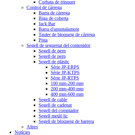
Corbata de trinquet
Control de càrrega
Barra de càrrega
Biga de coberta
Jack Bar
Barra d'apuntalament
Tauler de bloqueig de càrrega
Pista
Segell de seguretat del contenidor
Segell de pern
Segell de pern
Segell de plàstic
Sèrie JP-ERPS
Sèrie JP-KTPS
Sèrie JP-RTPS
100 mm-200 mm
200 mm-400 mm
400 mm-600 mm
Segell de cable
Segell de cadenat
Segell del comptador
Segell metàl·lic
Segell de bloqueig de barrera
Altres
Notícies