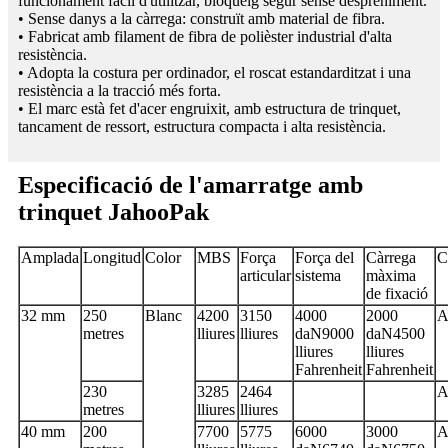
funcionament fàcil d'utilitzar, bloqueig segur sense despreniment.
• Sense danys a la càrrega: construït amb material de fibra.
• Fabricat amb filament de fibra de polièster industrial d'alta
resistència.
• Adopta la costura per ordinador, el roscat estandarditzat i una
resistència a la tracció més forta.
• El marc està fet d'acer engruixit, amb estructura de trinquet,
tancament de ressort, estructura compacta i alta resistència.
Especificació de l'amarratge amb
trinquet JahooPak
Amplada
Longitud
Color
MBS
Força
Força del
Càrrega
C
articular
sistema
màxima
de fixació
32 mm
250
Blanc
4200
3150
4000
2000
A
metres
lliures
lliures
daN
9000
daN
4500
lliures
lliures
Fahrenheit
Fahrenheit
230
3285
2464
A
metres
lliures
lliures
40 mm
200
7700
5775
6000
3000
A