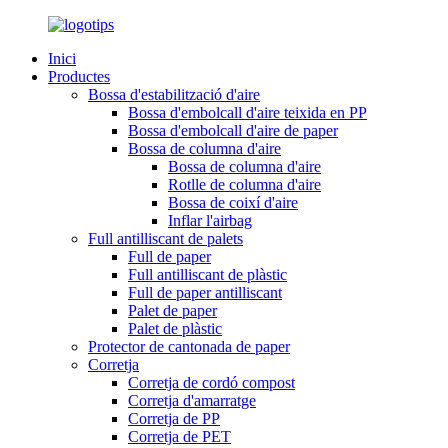
Inici
Productes
Bossa d'estabilització d'aire
Bossa d'embolcall d'aire teixida en PP
Bossa d'embolcall d'aire de paper
Bossa de columna d'aire
Bossa de columna d'aire
Rotlle de columna d'aire
Bossa de coixí d'aire
Inflar l'airbag
Full antilliscant de palets
Full de paper
Full antilliscant de plàstic
Full de paper antilliscant
Palet de paper
Palet de plàstic
Protector de cantonada de paper
Corretja
Corretja de cordó compost
Corretja d'amarratge
Corretja de PP
Corretja de PET