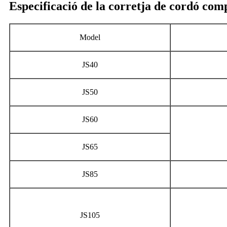
Especificació de la corretja de cordó co
Model
JS40
JS50
JS60
JS65
JS85
JS105