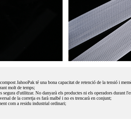
dó compost JahooPak té una bona capacitat de retenció de la tensió i memò
urant molt de temps;
 segura d'utilitzar. No danyarà els productes ni els operadors durant l'emb
sversal de la corretja es farà malbé i no es trencarà en conjunt;
ent com a residu industrial ordinari;