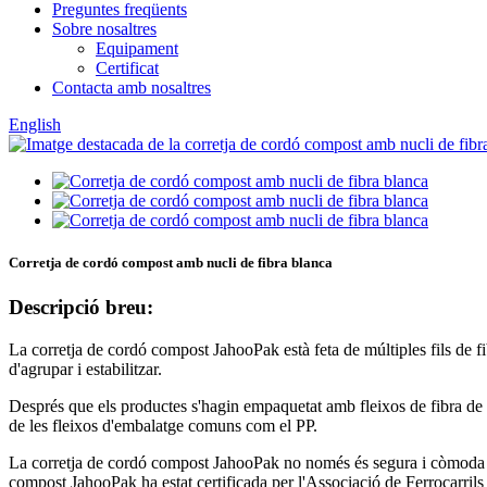
Preguntes freqüents
Sobre nosaltres
Equipament
Certificat
Contacta amb nosaltres
English
Corretja de cordó compost amb nucli de fibra blanca
Descripció breu:
La corretja de cordó compost JahooPak està feta de múltiples fils de fi
d'agrupar i estabilitzar.
Després que els productes s'hagin empaquetat amb fleixos de fibra de p
de les fleixos d'embalatge comuns com el PP.
La corretja de cordó compost JahooPak no només és segura i còmoda d'uti
compost JahooPak ha estat certificada per l'Associació de Ferrocarril