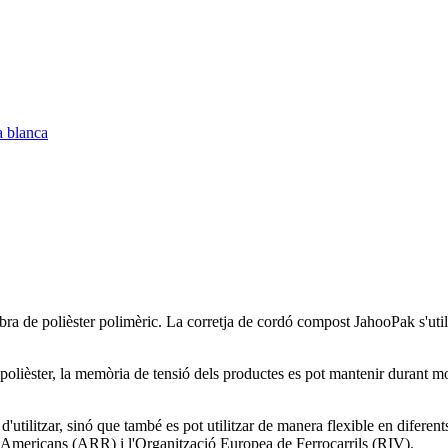
bra de polièster polimèric. La corretja de cordó compost JahooPak s'util
olièster, la memòria de tensió dels productes es pot mantenir durant mol
litzar, sinó que també es pot utilitzar de manera flexible en diferents c
s Americans (ARR) i l'Organització Europea de Ferrocarrils (RIV).