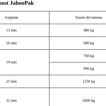
mpost JahooPak
Amplada
Tensió del sistema
13 mm
480 kg
16 mm
680 kg
760 kg
19 mm
900 kg
25 mm
1250 kg
32 mm
2600 kg