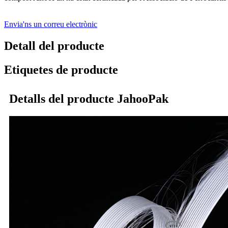
Envia'ns un correu electrònic
Detall del producte
Etiquetes de producte
Detalls del producte JahooPak