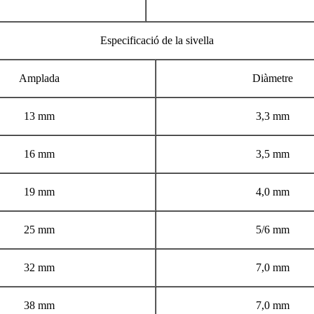
Especificació de la sivella
Amplada
Diàmetre
13 mm
3,3 mm
16 mm
3,5 mm
19 mm
4,0 mm
25 mm
5/6 mm
32 mm
7,0 mm
38 mm
7,0 mm