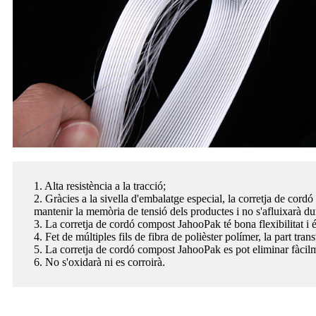
1. Alta resistència a la tracció;
2. Gràcies a la sivella d'embalatge especial, la corretja de cor
mantenir la memòria de tensió dels productes i no s'afluixarà d
3. La corretja de cordó compost JahooPak té bona flexibilitat i és
4. Fet de múltiples fils de fibra de polièster polímer, la part tran
5. La corretja de cordó compost JahooPak es pot eliminar fàcilm
6. No s'oxidarà ni es corroirà.