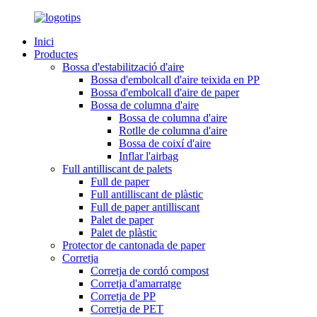
Inici
Productes
Bossa d'estabilització d'aire
Bossa d'embolcall d'aire teixida en PP
Bossa d'embolcall d'aire de paper
Bossa de columna d'aire
Bossa de columna d'aire
Rotlle de columna d'aire
Bossa de coixí d'aire
Inflar l'airbag
Full antilliscant de palets
Full de paper
Full antilliscant de plàstic
Full de paper antilliscant
Palet de paper
Palet de plàstic
Protector de cantonada de paper
Corretja
Corretja de cordó compost
Corretja d'amarratge
Corretja de PP
Corretja de PET