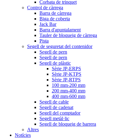
Corbata de trinquet
Control de càrrega
Barra de càrrega
Biga de coberta
Jack Bar
Barra d'apuntalament
Tauler de bloqueig de càrrega
Pista
Segell de seguretat del contenidor
Segell de pern
Segell de pern
Segell de plàstic
Sèrie JP-ERPS
Sèrie JP-KTPS
Sèrie JP-RTPS
100 mm-200 mm
200 mm-400 mm
400 mm-600 mm
Segell de cable
Segell de cadenat
Segell del comptador
Segell metàl·lic
Segell de bloqueig de barrera
Altres
Notícies