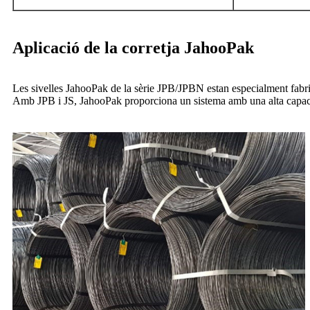
Aplicació de la corretja JahooPak
Les sivelles JahooPak de la sèrie JPB/JPBN estan especialment fabri
Amb JPB i JS, JahooPak proporciona un sistema amb una alta capaci