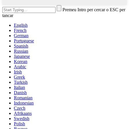
Premeu Intro per cercar o ESC per
tancar
English
French
German
Portuguese
Spanish
Russian
Japanese
Korean
Arabic
Irish
Greek
Turkish
Italian
Danish
Romanian
Indonesian
Czech
Afrikaans
Swedish
Polish
Basque