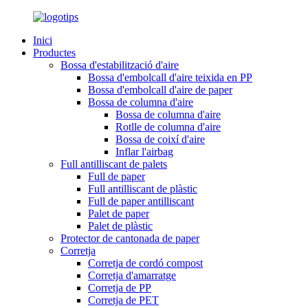
Inici
Productes
Bossa d'estabilització d'aire
Bossa d'embolcall d'aire teixida en PP
Bossa d'embolcall d'aire de paper
Bossa de columna d'aire
Bossa de columna d'aire
Rotlle de columna d'aire
Bossa de coixí d'aire
Inflar l'airbag
Full antilliscant de palets
Full de paper
Full antilliscant de plàstic
Full de paper antilliscant
Palet de paper
Palet de plàstic
Protector de cantonada de paper
Corretja
Corretja de cordó compost
Corretja d'amarratge
Corretja de PP
Corretja de PET