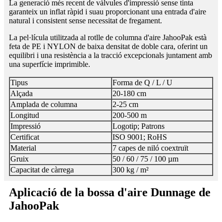
La generació més recent de vàlvules d'impressió sense tinta
garanteix un inflat ràpid i suau proporcionant una entrada d'aire
natural i consistent sense necessitat de fregament.
La pel·lícula utilitzada al rotlle de columna d'aire JahooPak està
feta de PE i NYLON de baixa densitat de doble cara, oferint un
equilibri i una resistència a la tracció excepcionals juntament amb
una superfície imprimible.
Tipus
Forma de Q / L / U
Alçada
20-180 cm
Amplada de columna
2-25 cm
Longitud
200-500 m
Impressió
Logotip; Patrons
Certificat
ISO 9001; RoHS
Material
7 capes de niló coextruït
Gruix
50 / 60 / 75 / 100 µm
Capacitat de càrrega
300 kg / m²
Aplicació de la bossa d'aire Dunnage de
JahooPak