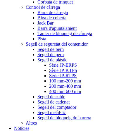
Corbata de trinquet
Control de càrrega
Barra de càrrega
Biga de coberta
Jack Bar
Barra d'apuntalament
Tauler de bloqueig de càrrega
Pista
Segell de seguretat del contenidor
Segell de pern
Segell de pern
Segell de plàstic
Sèrie JP-ERPS
Sèrie JP-KTPS
Sèrie JP-RTPS
100 mm-200 mm
200 mm-400 mm
400 mm-600 mm
Segell de cable
Segell de cadenat
Segell del comptador
Segell metàl·lic
Segell de bloqueig de barrera
Altres
Notícies