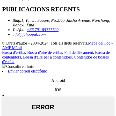
PUBLICACIONS RECENTS
Bldg.1, Yanwu Square, No.2777 Jinsha Avenue, Nanchang,
Jiangxi, Xina
Telèfon:
+86 791 85777709
info@jahoopak.com
© Drets d'autor - 2004-2024: Tots els drets reservats.
Mapa del lloc
-
AMP Mòbil
Bossa d'estiba
,
Bossa d'aire de estiba
,
Full de lliscament
,
Bossa de
contenidors
,
Bossa d'aire per a contenidors
,
Contenidor de bosses
d'estiba
,
Enviar correu electrònic
Android
IOS
x