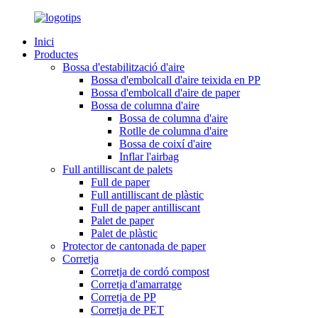
Inici
Productes
Bossa d'estabilització d'aire
Bossa d'embolcall d'aire teixida en PP
Bossa d'embolcall d'aire de paper
Bossa de columna d'aire
Bossa de columna d'aire
Rotlle de columna d'aire
Bossa de coixí d'aire
Inflar l'airbag
Full antilliscant de palets
Full de paper
Full antilliscant de plàstic
Full de paper antilliscant
Palet de paper
Palet de plàstic
Protector de cantonada de paper
Corretja
Corretja de cordó compost
Corretja d'amarratge
Corretja de PP
Corretja de PET