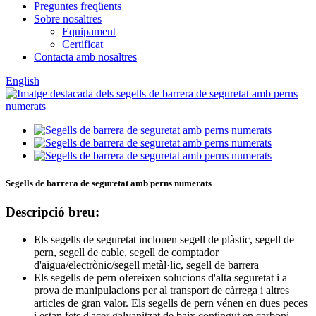
Preguntes freqüents
Sobre nosaltres
Equipament
Certificat
Contacta amb nosaltres
English
Segells de barrera de seguretat amb perns numerats
Descripció breu:
Els segells de seguretat inclouen segell de plàstic, segell de
pern, segell de cable, segell de comptador
d'aigua/electrònic/segell metàl·lic, segell de barrera
Els segells de pern ofereixen solucions d'alta seguretat i a
prova de manipulacions per al transport de càrrega i altres
articles de gran valor. Els segells de pern vénen en dues peces
i estan fets d'acer galvanitzat de baix contingut en carboni