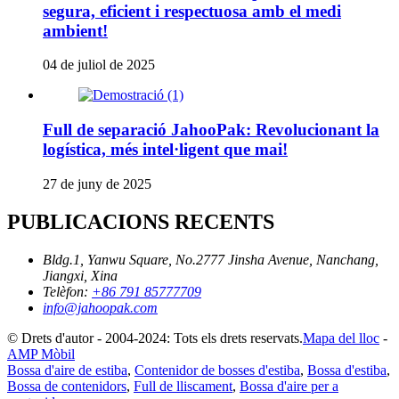
segura, eficient i respectuosa amb el medi
ambient!
04 de juliol de 2025
Full de separació JahooPak: Revolucionant la
logística, més intel·ligent que mai!
27 de juny de 2025
PUBLICACIONS RECENTS
Bldg.1, Yanwu Square, No.2777 Jinsha Avenue, Nanchang,
Jiangxi, Xina
Telèfon:
+86 791 85777709
info@jahoopak.com
© Drets d'autor - 2004-2024: Tots els drets reservats.
Mapa del lloc
-
AMP Mòbil
Bossa d'aire de estiba
,
Contenidor de bosses d'estiba
,
Bossa d'estiba
,
Bossa de contenidors
,
Full de lliscament
,
Bossa d'aire per a