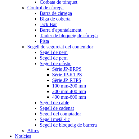
Corbata de trinquet
Control de càrrega
Barra de càrrega
Biga de coberta
Jack Bar
Barra d'apuntalament
Tauler de bloqueig de càrrega
Pista
Segell de seguretat del contenidor
Segell de pern
Segell de pern
Segell de plàstic
Sèrie JP-ERPS
Sèrie JP-KTPS
Sèrie JP-RTPS
100 mm-200 mm
200 mm-400 mm
400 mm-600 mm
Segell de cable
Segell de cadenat
Segell del comptador
Segell metàl·lic
Segell de bloqueig de barrera
Altres
Notícies